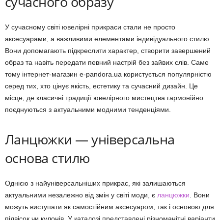
сучасного образу
У сучасному світі ювелірні прикраси стали не просто
аксесуарами, а важливими елементами індивідуального стилю.
Вони допомагають підкреслити характер, створити завершений
образ та навіть передати певний настрій без зайвих слів. Саме
тому інтернет-магазин e-pandora.ua користується популярністю
серед тих, хто цінує якість, естетику та сучасний дизайн. Це
місце, де класичні традиції ювелірного мистецтва гармонійно
поєднуються з актуальними модними тенденціями.
Ланцюжки — універсальна
основа стилю
Однією з найуніверсальніших прикрас, які залишаються
актуальними незалежно від змін у світі моди, є
ланцюжки
. Вони
можуть виступати як самостійним аксесуаром, так і основою для
підвісок чи кулонів. У каталозі представлені різноманітні варіанти