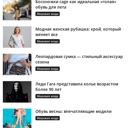
Босоножки cage как идеальная «голая»
обувь для лета
Мировая мода
Модная женская рубашка: крой, который
меняет все
Мировая мода
Леопардовая сумка — стильный аксессуар
сезона
Мировая мода
Леди Гага представила колье возрастом
более 90 лет
Мировая мода
Обувь весны: впечатляющие модели
Мировая мода