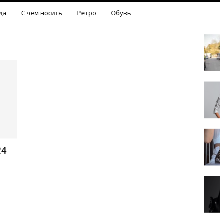
да
С чем носить
Ретро
Обувь
24