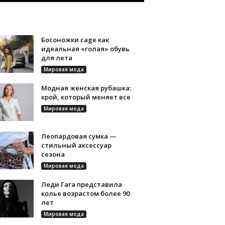
Босоножки cage как
идеальная «голая» обувь
для лета
Мировая мода
Модная женская рубашка:
крой, который меняет все
Мировая мода
Леопардовая сумка —
стильный аксессуар
сезона
Мировая мода
Леди Гага представила
колье возрастом более 90
лет
Мировая мода