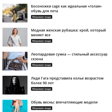
Босоножки cage как идеальная «голая»
обувь для лета
Мировая мода
Модная женская рубашка: крой, который
меняет все
Мировая мода
Леопардовая сумка — стильный аксессуар
сезона
Мировая мода
Леди Гага представила колье возрастом
более 90 лет
Мировая мода
Обувь весны: впечатляющие модели
Мировая мода