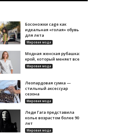
Босоножки cage как
идеальная «голая» обувь
для лета
Мировая мода
Модная женская рубашка:
крой, который меняет все
Мировая мода
Леопардовая сумка —
стильный аксессуар
сезона
Мировая мода
Леди Гага представила
колье возрастом более 90
лет
Мировая мода