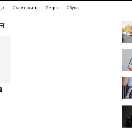
да
С чем носить
Ретро
Обувь
दन
ं