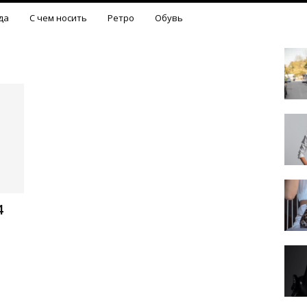
да
С чем носить
Ретро
Обувь
4