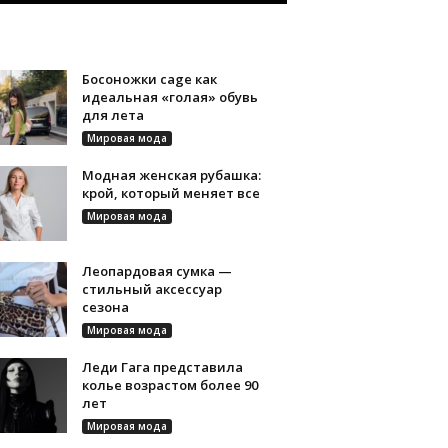
Босоножки cage как
идеальная «голая» обувь
для лета
Мировая мода
Модная женская рубашка:
крой, который меняет все
Мировая мода
Леопардовая сумка —
стильный аксессуар
сезона
Мировая мода
Леди Гага представила
колье возрастом более 90
лет
Мировая мода