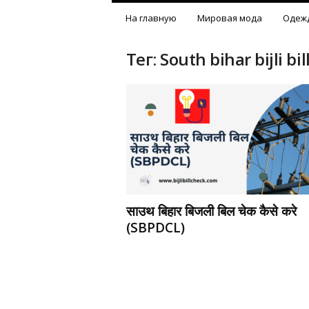
На главную
Мировая мода
Одеж
Тег: South bihar bijli bi
साउथ बिहार बिजली बिल चेक कैसे करे
(SBPDCL)