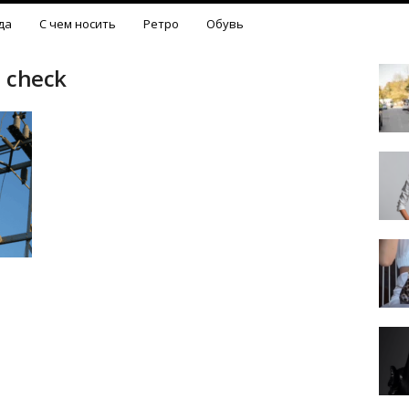
да
С чем носить
Ретро
Обувь
ll check