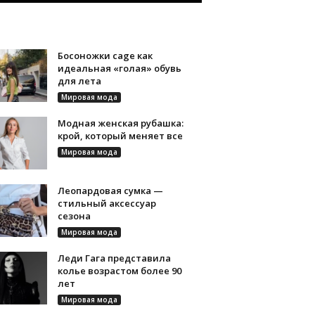
Босоножки cage как
идеальная «голая» обувь
для лета
Мировая мода
Модная женская рубашка:
крой, который меняет все
Мировая мода
Леопардовая сумка —
стильный аксессуар
сезона
Мировая мода
Леди Гага представила
колье возрастом более 90
лет
Мировая мода