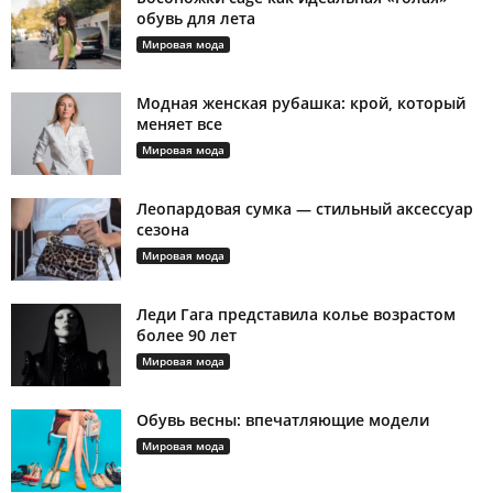
обувь для лета
Мировая мода
Модная женская рубашка: крой, который
меняет все
Мировая мода
Леопардовая сумка — стильный аксессуар
сезона
Мировая мода
Леди Гага представила колье возрастом
более 90 лет
Мировая мода
Обувь весны: впечатляющие модели
Мировая мода